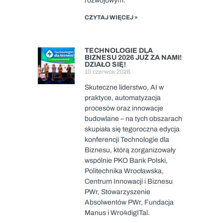
rozwojowym.
CZYTAJ WIĘCEJ »
TECHNOLOGIE DLA
BIZNESU 2026 JUŻ ZA NAMI!
DZIAŁO SIĘ!
10 czerwca 2026
Skuteczne liderstwo, AI w
praktyce, automatyzacja
procesów oraz innowacje
budowlane – na tych obszarach
skupiała się tegoroczna edycja
konferencji Technologie dla
Biznesu, którą zorganizowały
wspólnie PKO Bank Polski,
Politechnika Wrocławska,
Centrum Innowacji i Biznesu
PWr, Stowarzyszenie
Absolwentów PWr, Fundacja
Manus i Wro4digITal.