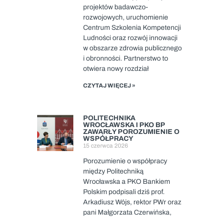
projektów badawczo-
rozwojowych, uruchomienie
Centrum Szkolenia Kompetencji
Ludności oraz rozwój innowacji
w obszarze zdrowia publicznego
i obronności. Partnerstwo to
otwiera nowy rozdział
CZYTAJ WIĘCEJ »
POLITECHNIKA
WROCŁAWSKA I PKO BP
ZAWARŁY POROZUMIENIE O
WSPÓŁPRACY
15 czerwca 2026
Porozumienie o współpracy
między Politechniką
Wrocławska a PKO Bankiem
Polskim podpisali dziś prof.
Arkadiusz Wójs, rektor PWr oraz
pani Małgorzata Czerwińska,