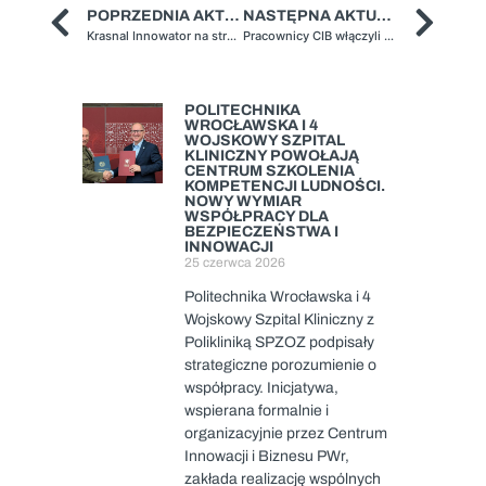
POPRZEDNIA AKTUALNOŚĆ
NASTĘPNA AKTUALNOŚĆ
Krasnal Innowator na straży współpracy Politechniki Wrocławskiej z Biznesem
Pracownicy CIB włączyli się w akcję charytatywna na rzecz dzieci z Ukrainy
POLITECHNIKA
WROCŁAWSKA I 4
WOJSKOWY SZPITAL
KLINICZNY POWOŁAJĄ
CENTRUM SZKOLENIA
KOMPETENCJI LUDNOŚCI.
NOWY WYMIAR
WSPÓŁPRACY DLA
BEZPIECZEŃSTWA I
INNOWACJI
25 czerwca 2026
Politechnika Wrocławska i 4
Wojskowy Szpital Kliniczny z
Polikliniką SPZOZ podpisały
strategiczne porozumienie o
współpracy. Inicjatywa,
wspierana formalnie i
organizacyjnie przez Centrum
Innowacji i Biznesu PWr,
zakłada realizację wspólnych