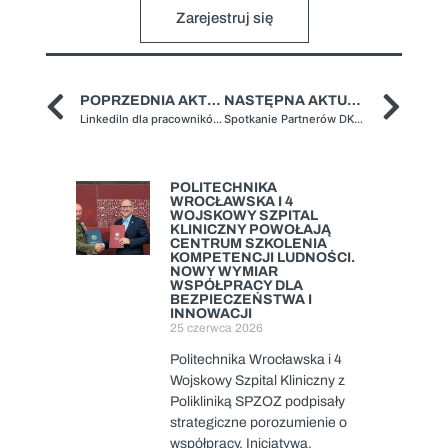
Zarejestruj się
POPRZEDNIA AKTUALNOŚĆ
NASTĘPNA AKTUALNOŚĆ
LinkediIn dla pracowników naukowych — szkolenie dla pracowników PWr i absolwentów (edycja 3)
Spotkanie Partnerów DKM i DKL na Politechnice Wrocławskiej
POLITECHNIKA
WROCŁAWSKA I 4
WOJSKOWY SZPITAL
KLINICZNY POWOŁAJĄ
CENTRUM SZKOLENIA
KOMPETENCJI LUDNOŚCI.
NOWY WYMIAR
WSPÓŁPRACY DLA
BEZPIECZEŃSTWA I
INNOWACJI
25 czerwca 2026
Politechnika Wrocławska i 4
Wojskowy Szpital Kliniczny z
Polikliniką SPZOZ podpisały
strategiczne porozumienie o
współpracy. Inicjatywa,