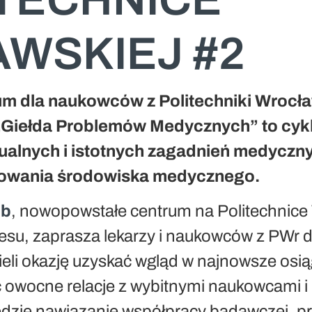
WSKIEJ #2
m dla naukowców z Politechniki Wrocławs
 „Giełda Problemów Medycznych” to cykl
tualnych i istotnych zagadnień medycz
sowania środowiska medycznego.
ub
, nowopowstałe centrum na Politechnice 
esu, zaprasza lekarzy i naukowców z PWr d
eli okazję uzyskać wgląd w najnowsze osią
owocne relacje z wybitnymi naukowcami i 
zie nawiązanie współpracy badawczej, pro