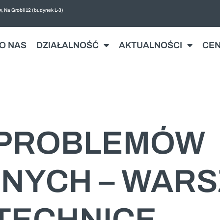
, Na Grobli 12 (budynek L-3)
O NAS
DZIAŁALNOŚĆ
AKTUALNOŚCI
CE
 PROBLEMÓW
NYCH – WARS
ITECHNICE