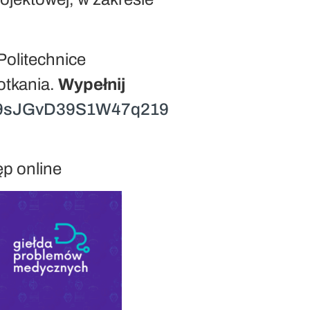
Politechnice
otkania.
Wypełnij
le/9sJGvD39S1W47q219
ęp online