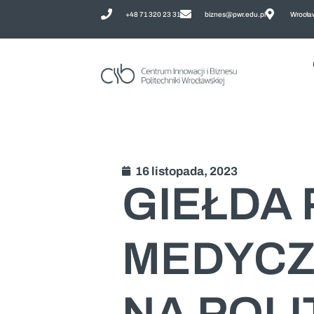
+48 71 320 23 31
biznes@pwr.edu.pl
Wrocław
16 listopada, 2023
GIEŁDA
MEDYCZ
NA POL