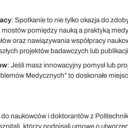
racy
: Spotkanie to nie tylko okazja do zdo
 mostów pomiędzy nauką a praktyką med
ów oraz nawiązywania współpracy naukow
szłych projektów badawczych lub publikacji
ów
: Jeśli masz innowacyjny pomysł lub proj
oblemów Medycznych” to doskonałe miejsc
 do naukowców i doktorantów z Politechnik
szpitali, którzy podpisali umowę o utworze