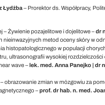
usz Łydżba
– Prorektor ds. Współpracy, Pol
j – Żywienie pozajelitowe i dojelitowe –
dr 
 nieinwazyjnych metod oceny skóry w od
ania histopatologicznego w populacji chory
ru, ultrasonografii wysokiej rozdzielczości 
shear wave –
lek. med. Anna Panejko | dr 
ku – obrazowanie zmian w mózgowiu za p
magnetycznego –
prof. dr hab. n. med. J