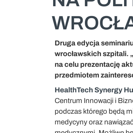
WROCŁA
Druga edycja seminariu
wrocławskich szpitali.
na celu prezentację ak
przedmiotem zaintere
HealthTech Synergy H
Centrum Innowacji i Bizn
podczas którego będą mi
medycyny oraz nawiązać 
medycznymi. Możliwe będ