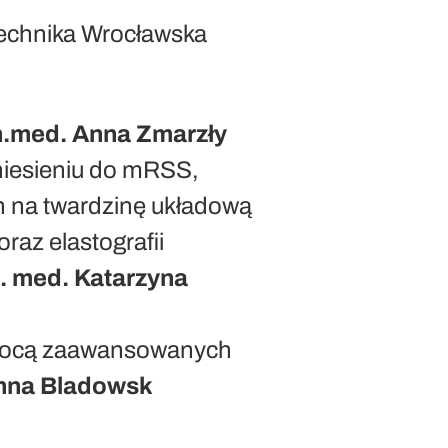
itechnika Wrocławska
n.med. Anna Zmarzły
niesieniu do mRSS,
ch na twardzinę układową
oraz elastografii
n. med. Katarzyna
omocą zaawansowanych
oanna Bladowsk